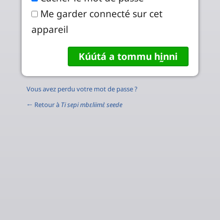
Me garder connecté sur cet
appareil
Vous avez perdu votre mot de passe ?
← Retour à
Ti sepi mbɛliimɛ̀ seede