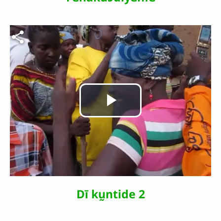
vidéo
Fichier vidéo
Lire
la
vidéo
Dī kṵntide 2