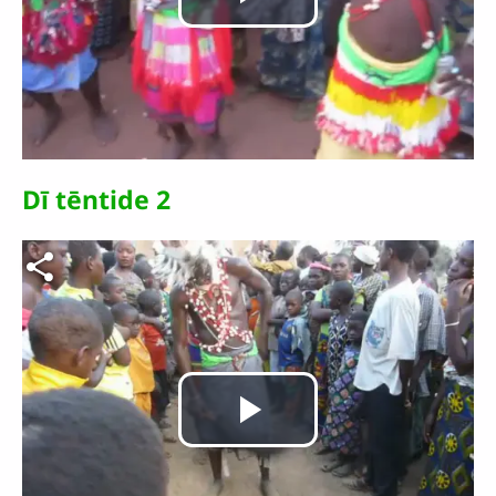
Lire
la
vidéo
Dī tēntide 2
Fichier vidéo
Lire