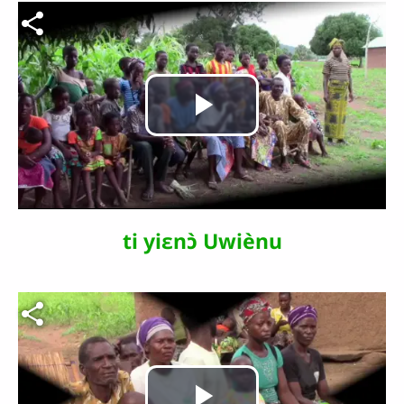
Fichier vidéo
Lire
la
vidéo
ti yiɛnɔ̀ Uwiènu
Fichier vidéo