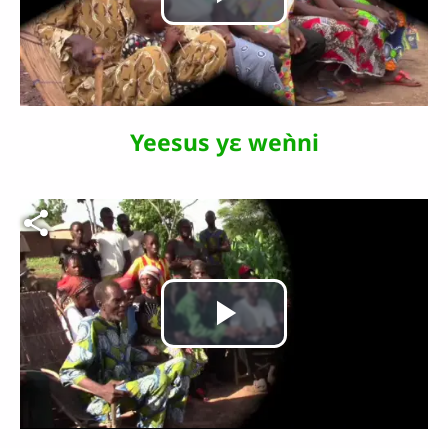
Lire
la
vidéo
Yeesus yɛ weǹni
Fichier vidéo
Lire
la