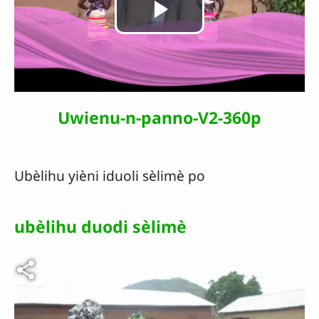
Lire
la
vidéo
Uwienu-n-panno-V2-360p
Ubèlihu yièni iduoli sèlimè po
ubèlihu duodi sèlimè
Fichier vidéo