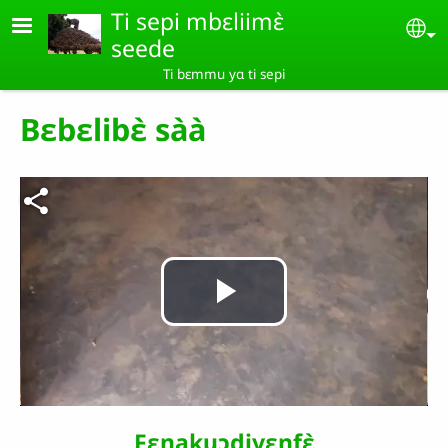
Aller au contenu principal
Ti sepi mbɛliimɛ̀
Se
seede
Ti bɛmmu yɑ ti sepi
Bɛbɛlibɛ̀ sàà
Fichier vidéo
Lire
la
Fɛnakuɔdiyɛnfɛ̀