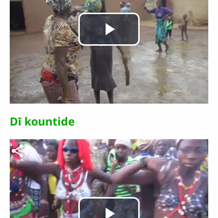
Lire
la
vidéo
Dī kountide
Fichier vidéo