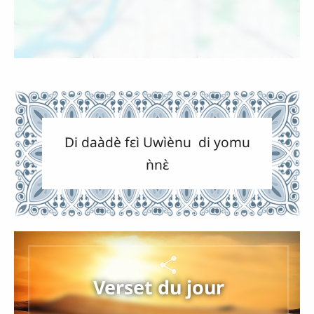
Di daàdè fɛì Uwìènu di yomu
ǹnɛ̀
Verset du jour